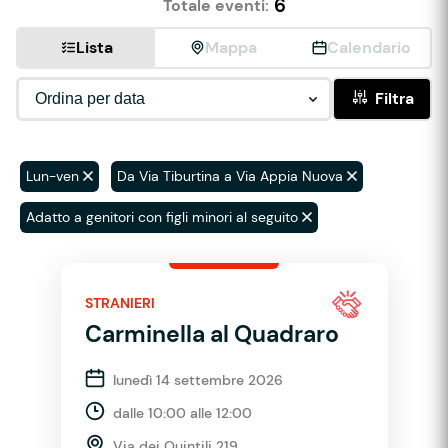
6
Totale eventi:
Lista
Mappa
Calendario
Filtra
Lun-ven
Da Via Tiburtina a Via Appia Nuova
Adatto a genitori con figli minori al seguito
STRANIERI
Carminella al Quadraro
lunedì 14 settembre 2026
dalle 10:00 alle 12:00
Via dei Quintili 219