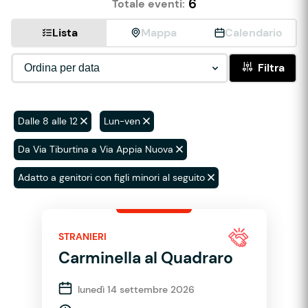
6
Totale eventi:
Lista
Mappa
Calendario
Filtra
Dalle 8 alle 12
Lun-ven
Da Via Tiburtina a Via Appia Nuova
Adatto a genitori con figli minori al seguito
STRANIERI
Carminella al Quadraro
lunedì 14 settembre 2026