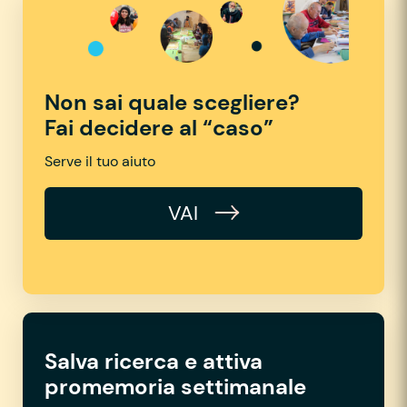
Non sai quale scegliere?
Fai decidere al “caso”
Serve il tuo aiuto
VAI
Salva ricerca e attiva
promemoria settimanale