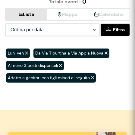
0
Totale eventi:
Lista
Mappa
Calendario
Filtra
Lun-ven
Da Via Tiburtina a Via Appia Nuova
Almeno 3 posti disponibili
Adatto a genitori con figli minori al seguito