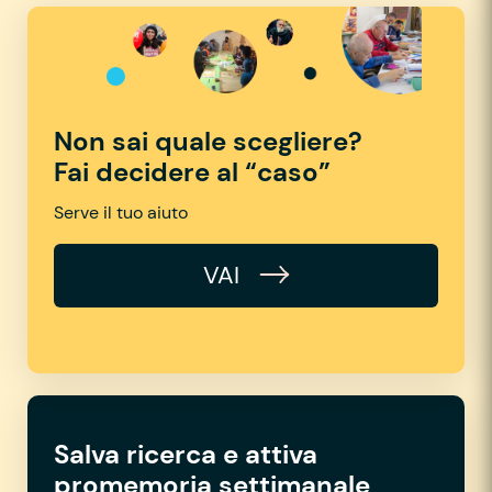
Non sai quale scegliere?
Fai decidere al “caso”
Serve il tuo aiuto
VAI
Salva ricerca e attiva
promemoria settimanale