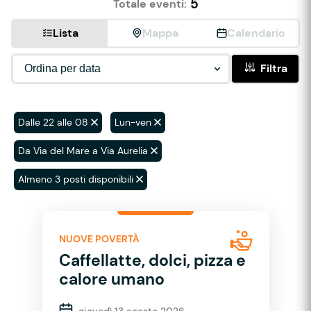
5
Totale eventi:
Lista
Mappa
Calendario
Filtra
Dalle 22 alle 08
Lun-ven
Da Via del Mare a Via Aurelia
Almeno 3 posti disponibili
NUOVE POVERTÀ
Caffellatte, dolci, pizza e
calore umano
giovedì 13 agosto 2026