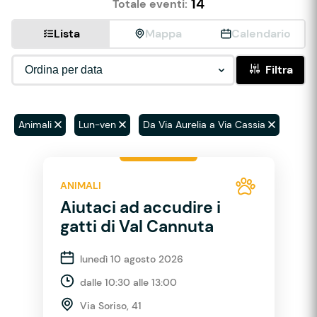
14
Totale eventi:
Lista
Mappa
Calendario
Filtra
Animali
Lun-ven
Da Via Aurelia a Via Cassia
ANIMALI
Aiutaci ad accudire i
gatti di Val Cannuta
lunedì 10 agosto 2026
dalle 10:30 alle 13:00
Via Soriso, 41