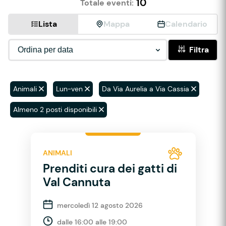
10
Totale eventi:
Lista
Mappa
Calendario
Filtra
Animali
Lun-ven
Da Via Aurelia a Via Cassia
Almeno 2 posti disponibili
ANIMALI
Prenditi cura dei gatti di
Val Cannuta
mercoledì 12 agosto 2026
dalle 16:00 alle 19:00