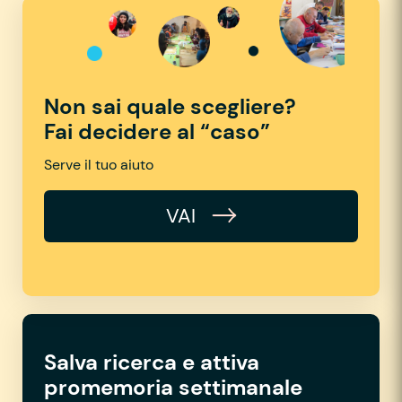
Non sai quale scegliere?
Fai decidere al “caso”
Serve il tuo aiuto
VAI
Salva ricerca e attiva
promemoria settimanale