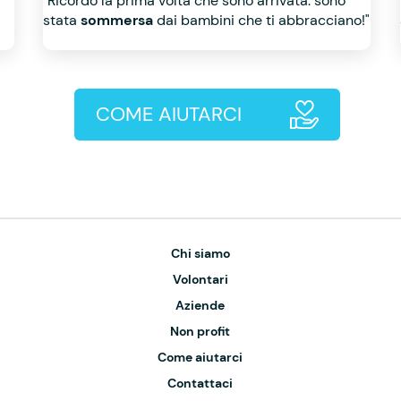
"Ricordo la prima volta che sono arrivata: sono
stata
sommersa
dai bambini che ti abbracciano!"
COME AIUTARCI
Chi siamo
Volontari
Aziende
Non profit
Come aiutarci
Contattaci