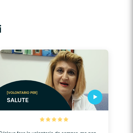
i
[VOLONTARIO PER]
SALUTE