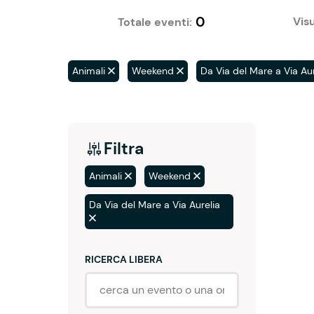
0
Visu
Totale eventi:
Animali
Weekend
Da Via del Mare a Via Aur
Filtra
Animali
Weekend
Da Via del Mare a Via Aurelia
RICERCA LIBERA