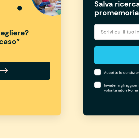
Salva ricerca
promemoria 
egliere?
“caso”
Accetto le condizion
Inviatemi gli aggior
volontariato a Roma