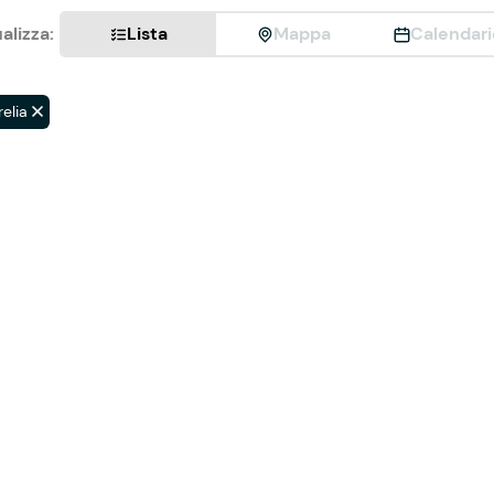
alizza:
Lista
Mappa
Calendari
elia