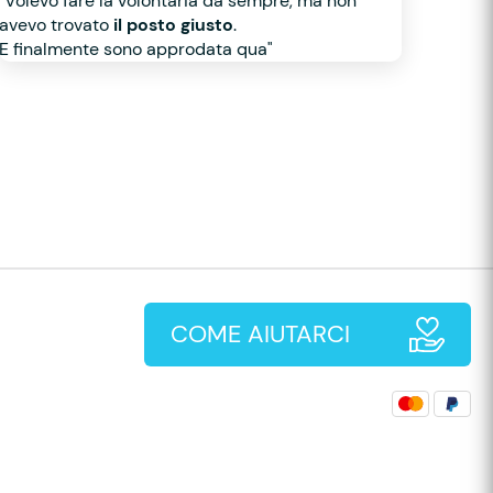
"Volevo fare la volontaria da sempre, ma non
avevo trovato
il posto giusto
.
E finalmente sono approdata qua"
COME AIUTARCI