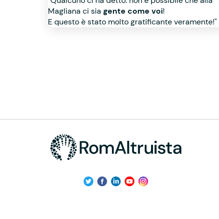
"Qualcuno ci ha detto: non è possibile che alla
Magliana ci sia
gente come voi
!
E questo è stato molto gratificante veramente!"