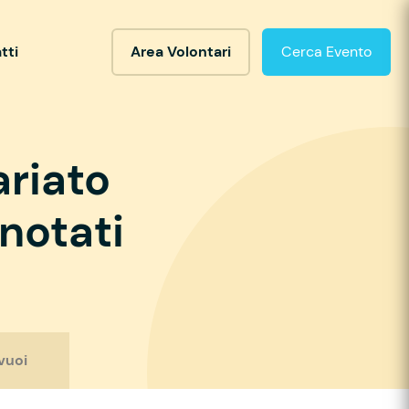
tti
Area Volontari
Cerca Evento
ariato
notati
vuoi