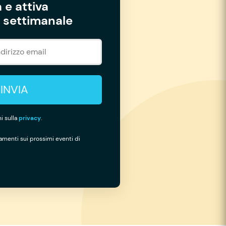
 e attiva
settimanale
INVIA
i sulla
privacy
.
namenti sui prossimi eventi di