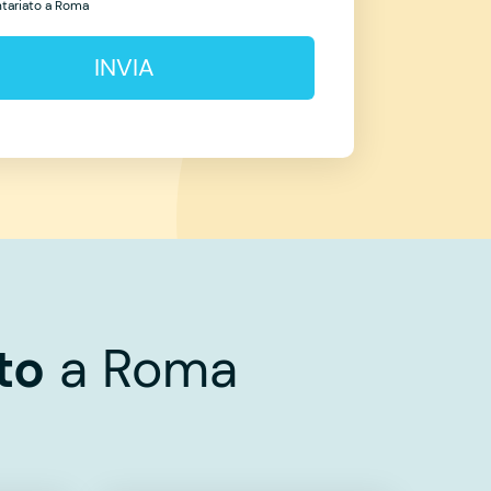
ntariato a Roma
INVIA
to
a Roma