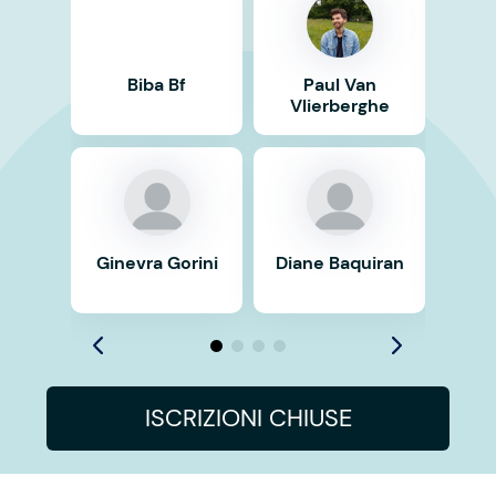
Biba Bf
Paul Van
Ma
Vlierberghe
Ginevra Gorini
Diane Baquiran
Ma
ISCRIZIONI CHIUSE