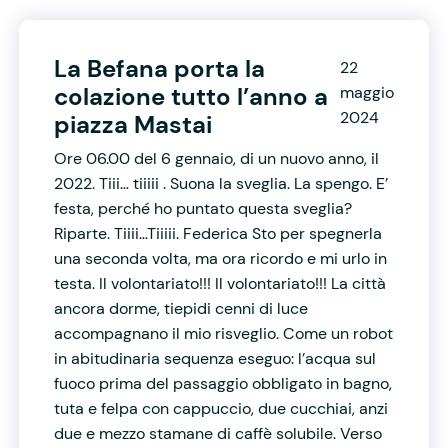
La Befana porta la
22
colazione tutto l’anno a
maggio
2024
piazza Mastai
Ore 06.00 del 6 gennaio, di un nuovo anno, il
2022. Tiii… tiiiii . Suona la sveglia. La spengo. E’
festa, perché ho puntato questa sveglia?
Riparte. Tiiii…Tiiiii. Federica Sto per spegnerla
una seconda volta, ma ora ricordo e mi urlo in
testa. Il volontariato!!! Il volontariato!!! La città
ancora dorme, tiepidi cenni di luce
accompagnano il mio risveglio. Come un robot
in abitudinaria sequenza eseguo: l’acqua sul
fuoco prima del passaggio obbligato in bagno,
tuta e felpa con cappuccio, due cucchiai, anzi
due e mezzo stamane di caffè solubile. Verso