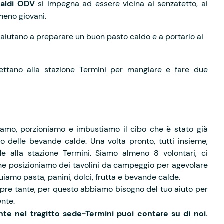
caldi ODV
si impegna ad essere vicina ai senzatetto, ai
 meno giovani.
ci aiutano a preparare un buon pasto caldo e a portarlo ai
tano alla stazione Termini per mangiare e fare due
ldiamo, porzioniamo e imbustiamo il cibo che è stato già
 delle bevande calde. Una volta pronto, tutti insieme,
e alla stazione Termini. Siamo almeno 8 volontari, ci
ione posizioniamo dei tavolini da campeggio per agevolare
buiamo pasta, panini, dolci, frutta e bevande calde.
re tante, per questo abbiamo bisogno del tuo aiuto per
ente.
e nel tragitto sede-Termini puoi contare su di noi.