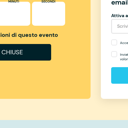
email
MINUTI
SECONDI
Attiva a
izioni di questo evento
Accet
I CHIUSE
Invia
volo