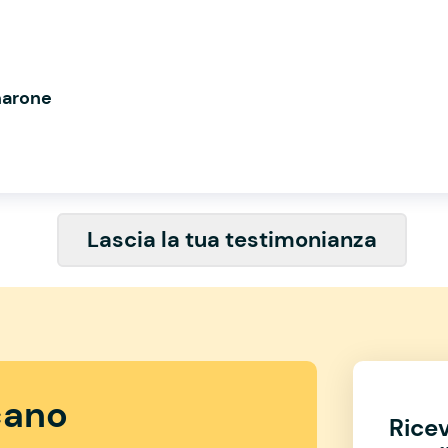
marone
Lascia la tua testimonianza
ano
Rice