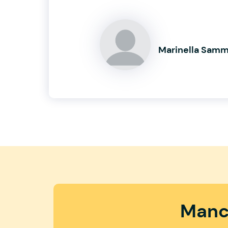
Marinella Sam
Manc