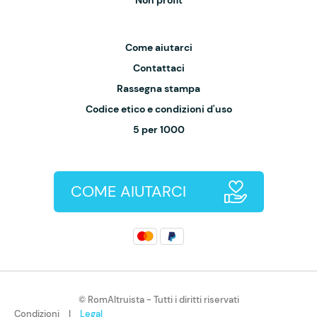
Non profit
Come aiutarci
Contattaci
Rassegna stampa
Codice etico e condizioni d'uso
5 per 1000
COME AIUTARCI
© RomAltruista - Tutti i diritti riservati
Condizioni
|
Legal