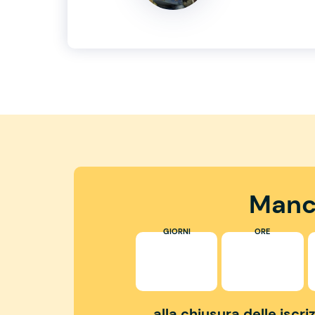
Manc
GIORNI
ORE
alla chiusura delle iscr