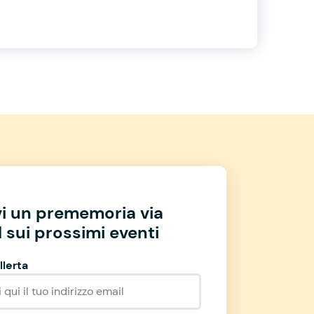
vi un prememoria via
 sui prossimi eventi
llerta