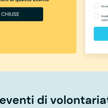
Accet
I CHIUSE
Invia
volo
eventi di volontaria