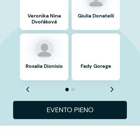
Veronika Nina
Giulia Donatelli
Antho
Dvořáková
Rosalia Dionisio
Fady Gorege
Rasel
EVENTO PIENO