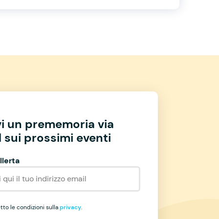
vi un prememoria via
 sui prossimi eventi
llerta
to le condizioni sulla
privacy
.