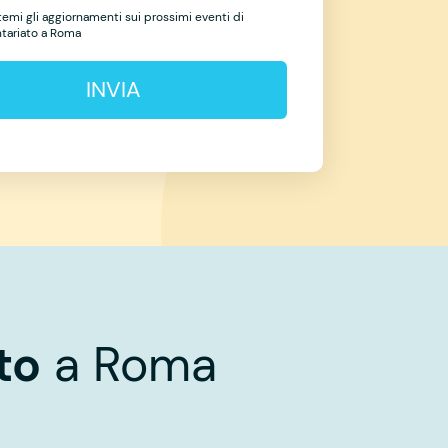
temi gli aggiornamenti sui prossimi eventi di
ntariato a Roma
INVIA
to
a Roma