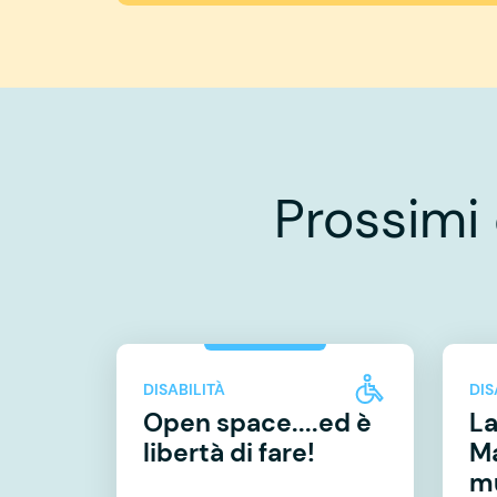
Prossimi
DISABILITÀ
DIS
Open space....ed è
La
libertà di fare!
Ma
mu