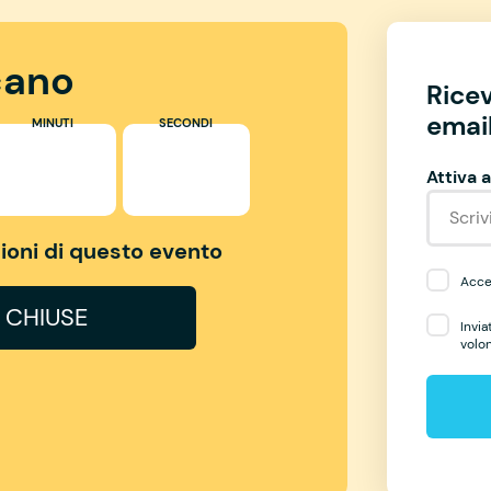
ano
Rice
email
MINUTI
SECONDI
Attiva a
izioni di questo evento
Accet
I CHIUSE
Invia
volo