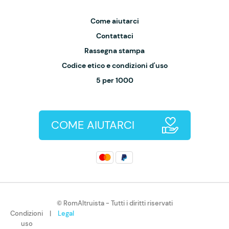
Come aiutarci
Contattaci
Rassegna stampa
Codice etico e condizioni d'uso
5 per 1000
COME AIUTARCI
© RomAltruista - Tutti i diritti riservati
Condizioni
|
Legal
uso