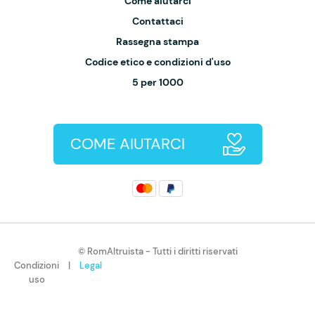
Come aiutarci
Contattaci
Rassegna stampa
Codice etico e condizioni d'uso
5 per 1000
COME AIUTARCI
© RomAltruista - Tutti i diritti riservati
Condizioni
|
Legal
uso