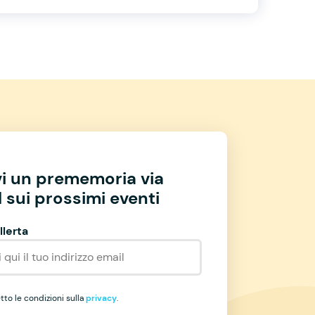
vi un prememoria via
 sui prossimi eventi
llerta
to le condizioni sulla
privacy
.