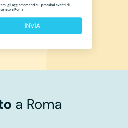
temi gli aggiornamenti sui prossimi eventi di
ntariato a Roma
INVIA
to
a Roma