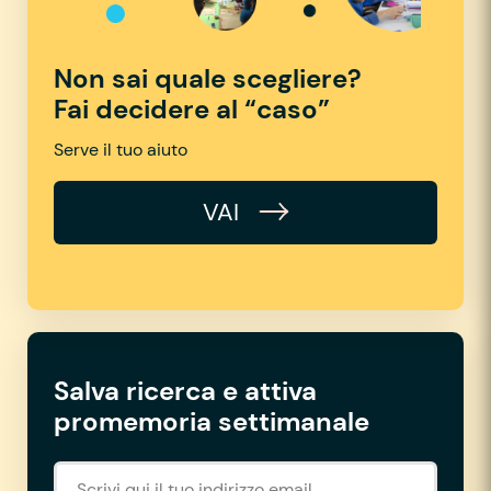
Non sai quale scegliere?
Fai decidere al “caso”
Serve il tuo aiuto
VAI
Salva ricerca e attiva
promemoria settimanale