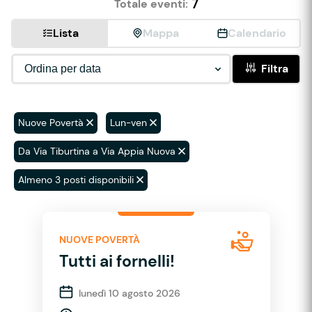
7
Totale eventi:
Lista
Mappa
Calendario
Filtra
Nuove Povertà
Lun-ven
Da Via Tiburtina a Via Appia Nuova
Almeno 3 posti disponibili
NUOVE POVERTÀ
Tutti ai fornelli!
lunedì 10 agosto 2026