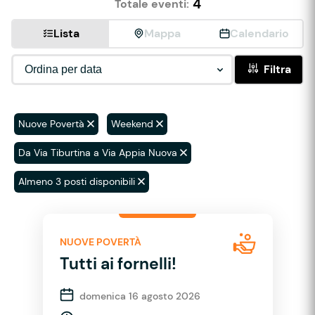
4
Totale eventi:
Lista
Mappa
Calendario
Filtra
Nuove Povertà
Weekend
Da Via Tiburtina a Via Appia Nuova
Almeno 3 posti disponibili
NUOVE POVERTÀ
Tutti ai fornelli!
domenica 16 agosto 2026