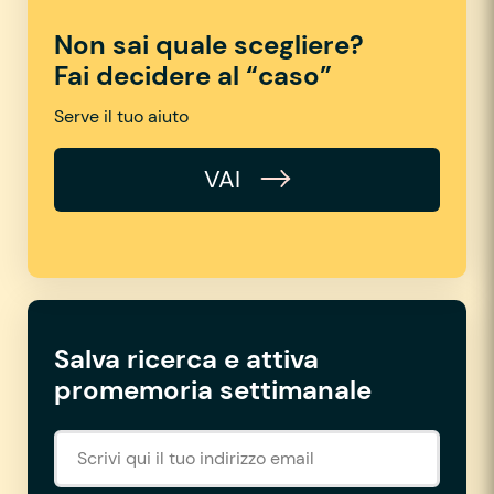
Non sai quale scegliere?
Fai decidere al “caso”
Serve il tuo aiuto
VAI
Salva ricerca e attiva
promemoria settimanale