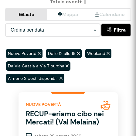
1
Totale eventi:
Lista
Mappa
Calendario
Filtra
Nuove Povertà
Dalle 12 alle 18
Weekend
Da Via Cassia a Via Tiburtina
Almeno 2 posti disponibili
NUOVE POVERTÀ
RECUP-eriamo cibo nei
Mercati! (Val Melaina)
sabato 29 agosto 2026