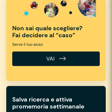
Non sai quale scegliere?
Fai decidere al “caso”
Serve il tuo aiuto
VAI
Salva ricerca e attiva
promemoria settimanale