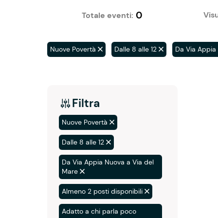
0
Visu
Totale eventi:
Nuove Povertà
Dalle 8 alle 12
Da Via Appia
Filtra
Nuove Povertà
Dalle 8 alle 12
Da Via Appia Nuova a Via del
Mare
Almeno 2 posti disponibili
Adatto a chi parla poco