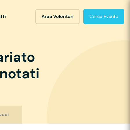
tti
Area Volontari
Cerca Evento
ariato
notati
vuoi