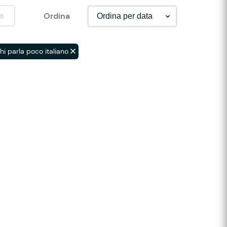
o
Ordina
hi parla poco italiano