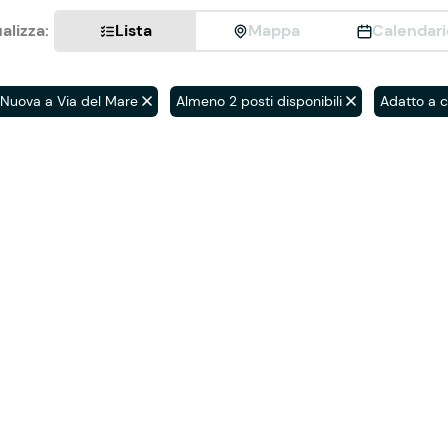
alizza:
Lista
Mappa
Calendari
 Nuova a Via del Mare
Almeno 2 posti disponibili
Adatto a c