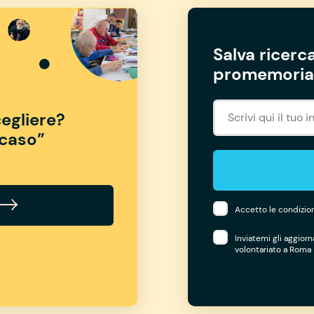
Salva ricerca
promemoria 
egliere?
“caso”
Accetto le condizion
Inviatemi gli aggior
volontariato a Roma