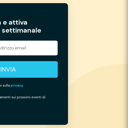
 e attiva
settimanale
INVIA
i sulla
privacy
.
namenti sui prossimi eventi di