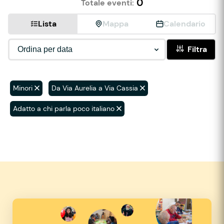
0
Totale eventi:
Lista
Mappa
Calendario
Filtra
Minori
Da Via Aurelia a Via Cassia
Adatto a chi parla poco italiano