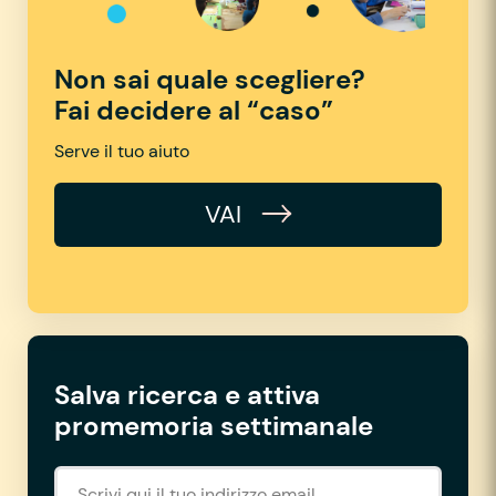
Non sai quale scegliere?
Fai decidere al “caso”
Serve il tuo aiuto
VAI
Salva ricerca e attiva
promemoria settimanale