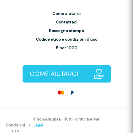
Come aiutarci
Contattaci
Rassegna stampa
Codice etico e condizioni d'uso
5 per 1000
COME AIUTARCI
© RomAltruista - Tutti i diritti riservati
Condizioni
|
Legal
uso