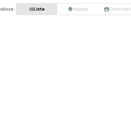
alizza:
Lista
Mappa
Calendari