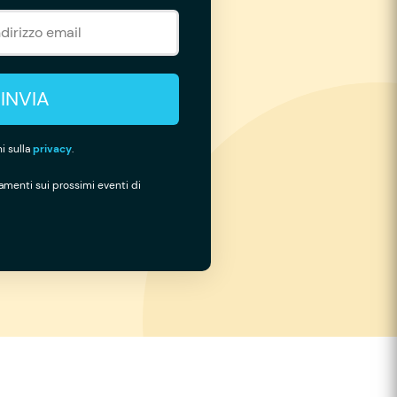
INVIA
i sulla
privacy
.
namenti sui prossimi eventi di