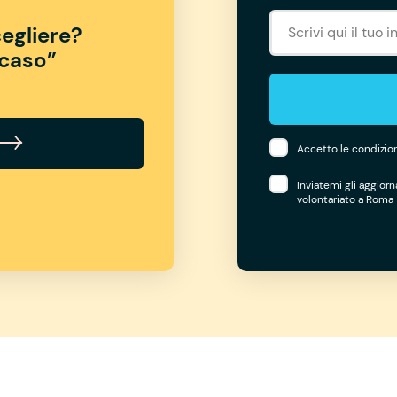
egliere?
“caso”
Accetto le condizion
Inviatemi gli aggior
volontariato a Roma