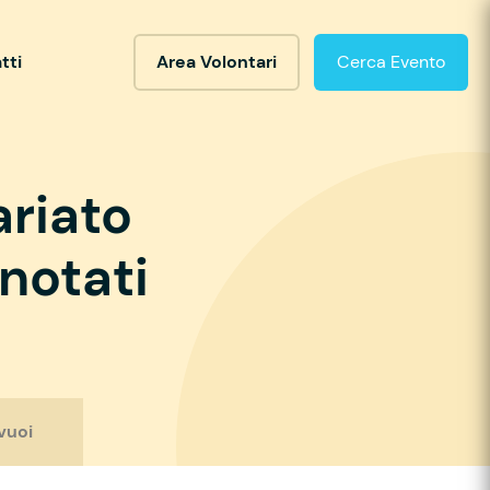
tti
Area Volontari
Cerca Evento
ariato
notati
vuoi