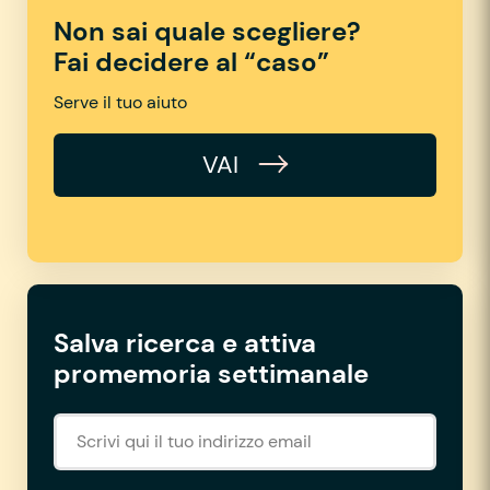
Non sai quale scegliere?
Fai decidere al “caso”
Serve il tuo aiuto
VAI
Salva ricerca e attiva
promemoria settimanale