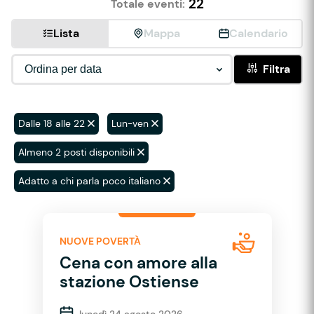
22
Totale eventi:
Lista
Mappa
Calendario
Filtra
Dalle 18 alle 22
Lun-ven
Almeno 2 posti disponibili
Adatto a chi parla poco italiano
NUOVE POVERTÀ
Cena con amore alla
stazione Ostiense
lunedì 24 agosto 2026