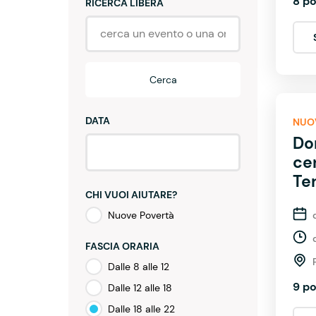
8 po
RICERCA LIBERA
Cerca
DATA
NUO
Do
ce
Te
CHI VUOI AIUTARE?
Nuove Povertà
FASCIA ORARIA
Dalle 8 alle 12
9 po
Dalle 12 alle 18
Dalle 18 alle 22