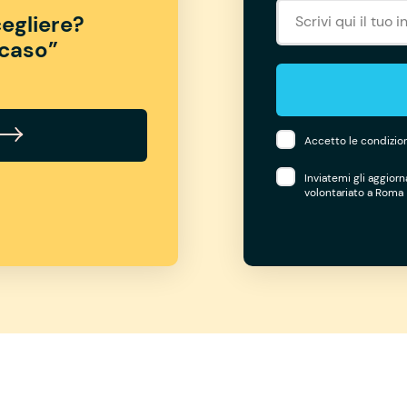
egliere?
“caso”
Accetto le condizion
Inviatemi gli aggior
volontariato a Roma