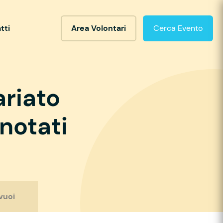
tti
Area Volontari
Cerca Evento
ariato
notati
vuoi