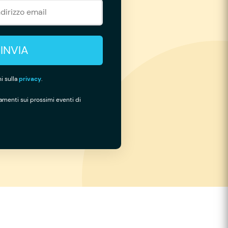
INVIA
i sulla
privacy
.
namenti sui prossimi eventi di