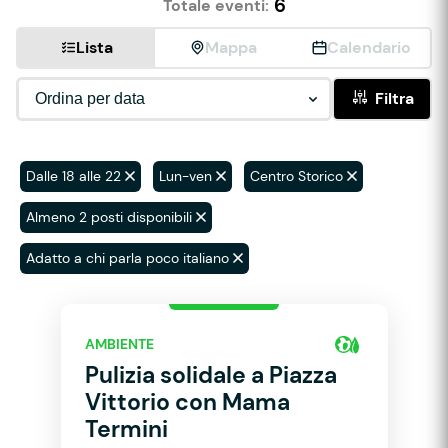
6
Totale eventi:
Lista
Mappa
Calendario
Filtra
Dalle 18 alle 22
Lun-ven
Centro Storico
Almeno 2 posti disponibili
Adatto a chi parla poco italiano
AMBIENTE
Pulizia solidale a Piazza
Vittorio con Mama
Termini