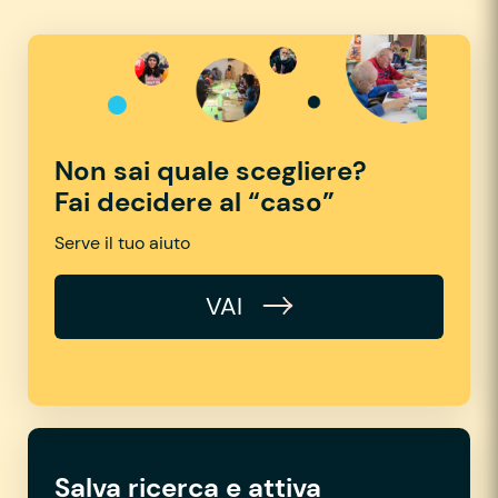
Non sai quale scegliere?
Fai decidere al “caso”
Serve il tuo aiuto
VAI
Salva ricerca e attiva