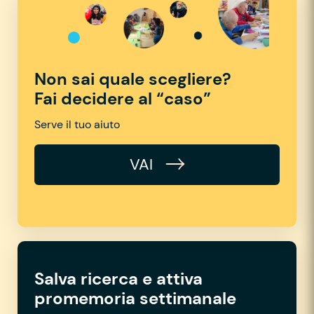
Non sai quale scegliere?
Fai decidere al “caso”
Serve il tuo aiuto
VAI
Salva ricerca e attiva
promemoria settimanale