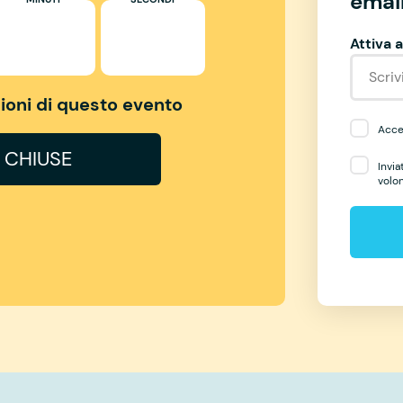
email
Attiva a
izioni di questo evento
Accet
I CHIUSE
Invia
volo