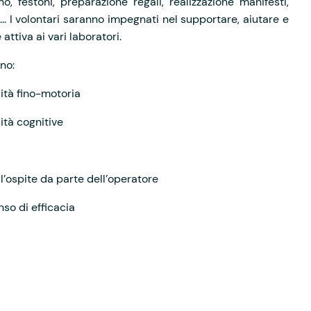
o, festoni, preparazione regali, realizzazione manifesti,
... I volontari saranno impegnati nel supportare, aiutare e
attiva ai vari laboratori.
ono:
ità fino-motoria
ità cognitive
l’ospite da parte dell’operatore
nso di efficacia