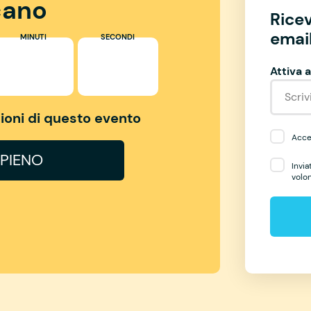
ano
Rice
email
MINUTI
SECONDI
Attiva a
izioni di questo evento
Accet
PIENO
Invia
volo