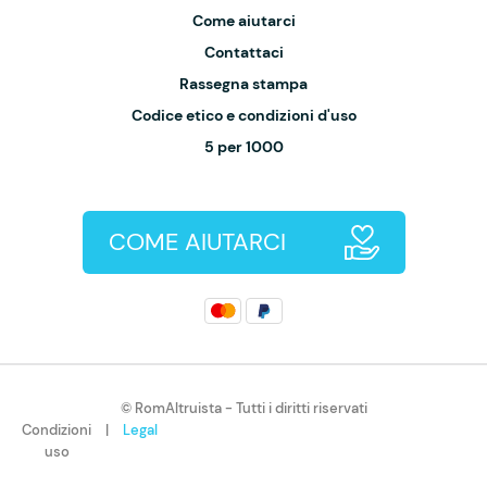
Come aiutarci
Contattaci
Rassegna stampa
Codice etico e condizioni d'uso
5 per 1000
COME AIUTARCI
© RomAltruista - Tutti i diritti riservati
Condizioni
|
Legal
uso