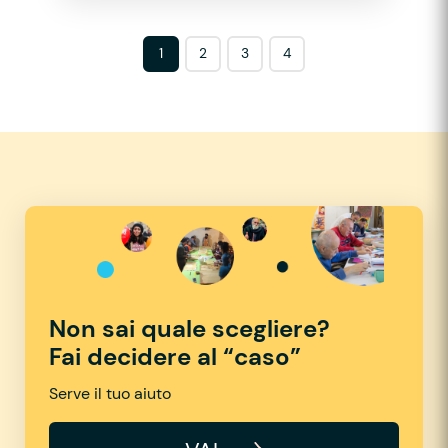
1
2
3
4
Non sai quale scegliere?
Fai decidere al “caso”
Serve il tuo aiuto