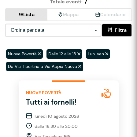
7
Totale eventi:
Lista
Mappa
Calendario
Filtra
Nuove Povertà
Dalle 12 alle 18
Lun-ven
Da Via Tiburtina a Via Appia Nuova
NUOVE POVERTÀ
Tutti ai fornelli!
lunedì 10 agosto 2026
dalle 16:30 alle 20:00
Via Tuscolana 169