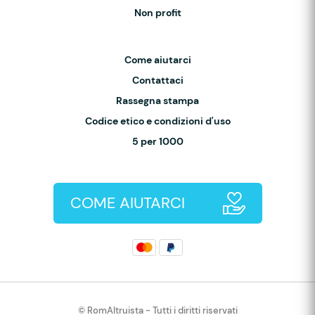
Non profit
Come aiutarci
Contattaci
Rassegna stampa
Codice etico e condizioni d'uso
5 per 1000
COME AIUTARCI
© RomAltruista - Tutti i diritti riservati