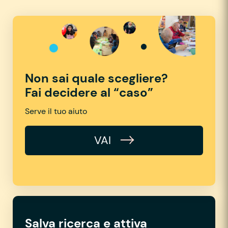
Non sai quale scegliere?
Fai decidere al “caso”
Serve il tuo aiuto
VAI
Salva ricerca e attiva