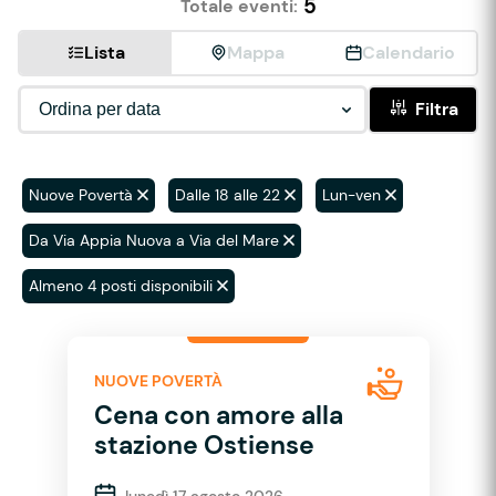
5
Totale eventi:
Lista
Mappa
Calendario
Filtra
Nuove Povertà
Dalle 18 alle 22
Lun-ven
Da Via Appia Nuova a Via del Mare
Almeno 4 posti disponibili
NUOVE POVERTÀ
Cena con amore alla
stazione Ostiense
lunedì 17 agosto 2026