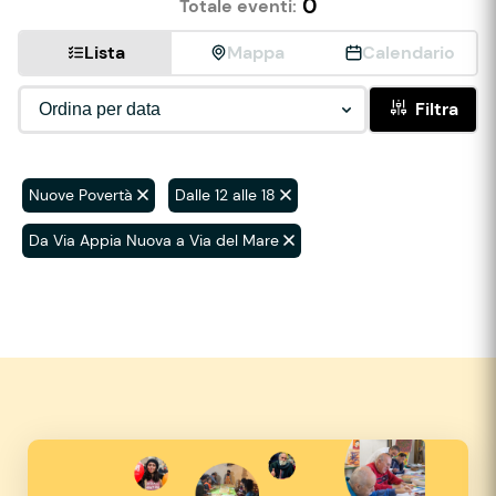
0
Totale eventi:
Lista
Mappa
Calendario
Filtra
Nuove Povertà
Dalle 12 alle 18
Da Via Appia Nuova a Via del Mare