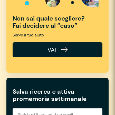
Non sai quale scegliere?
Fai decidere al “caso”
Serve il tuo aiuto
VAI
Salva ricerca e attiva
promemoria settimanale