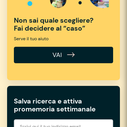
Non sai quale scegliere?
Fai decidere al “caso”
Serve il tuo aiuto
VAI
Salva ricerca e attiva
promemoria settimanale