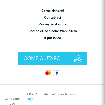
Come aiutarci
Contattaci
Rassegna stampa
Codice etico e condizioni d'uso
5 per 1000
COME AIUTARCI
© RomAltruista - Tutti i diritti riservati
Condizioni
|
Legal
uso