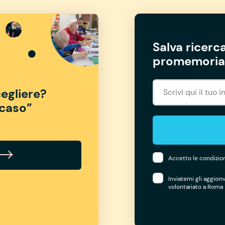
Salva ricerca
promemoria 
egliere?
“caso”
Accetto le condizion
Inviatemi gli aggior
volontariato a Roma