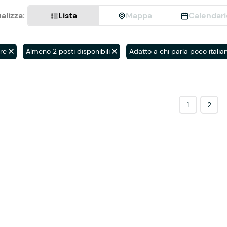
alizza:
Lista
Mappa
Calendari
re
Almeno 2 posti disponibili
Adatto a chi parla poco italia
1
2