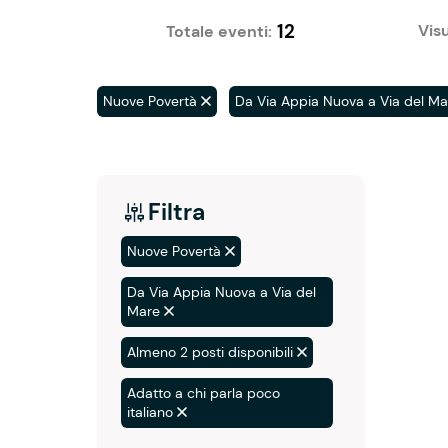
12
Visu
Totale eventi:
Nuove Povertà
Da Via Appia Nuova a Via del Ma
Filtra
Nuove Povertà
Da Via Appia Nuova a Via del
Mare
Almeno 2 posti disponibili
Adatto a chi parla poco
italiano