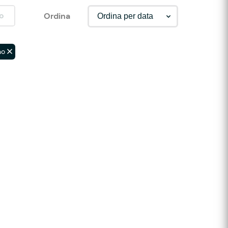
o
Ordina
no