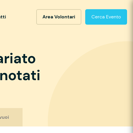
tti
Area Volontari
Cerca Evento
ariato
notati
vuoi