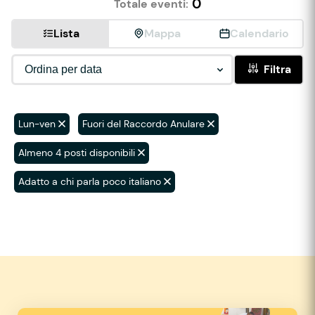
0
Totale eventi:
Lista
Mappa
Calendario
Filtra
Lun-ven
Fuori del Raccordo Anulare
Almeno 4 posti disponibili
Adatto a chi parla poco italiano