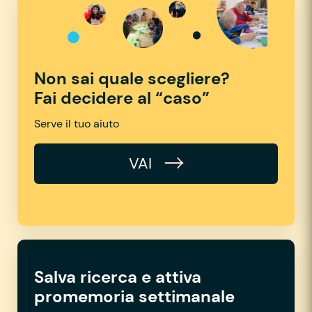
Non sai quale scegliere?
Fai decidere al “caso”
Serve il tuo aiuto
VAI
Salva ricerca e attiva
promemoria settimanale