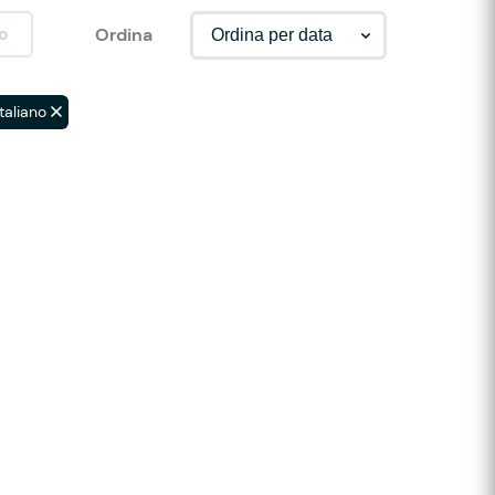
o
Ordina
taliano