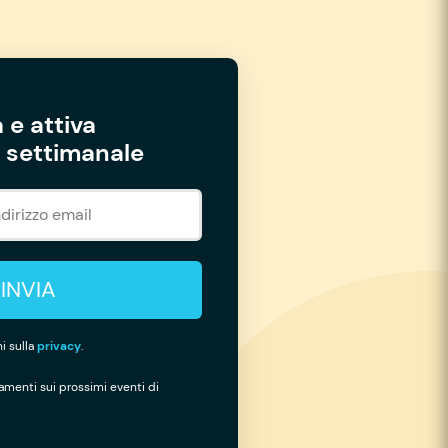
 e attiva
settimanale
INVIA
i sulla
privacy
.
namenti sui prossimi eventi di