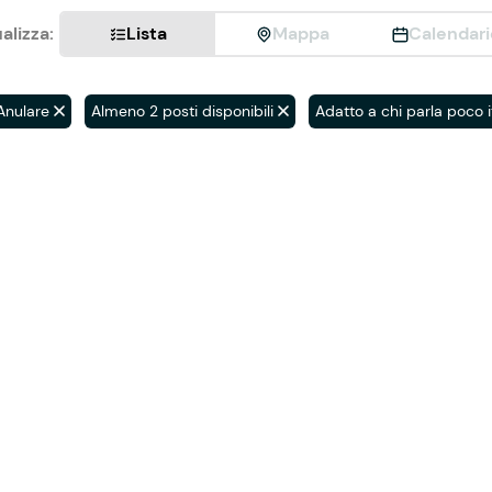
alizza:
Lista
Mappa
Calendari
Anulare
Almeno 2 posti disponibili
Adatto a chi parla poco i