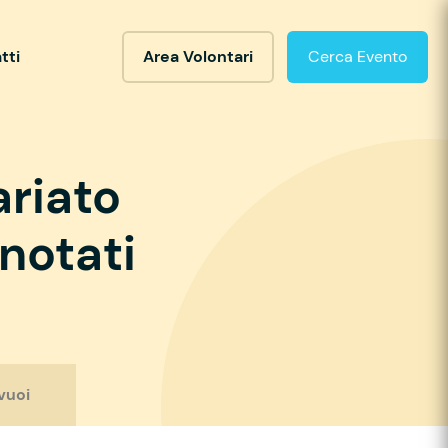
tti
Area Volontari
Cerca Evento
ariato
notati
vuoi