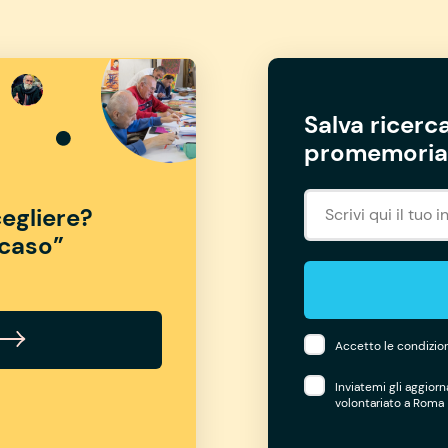
Salva ricerca
promemoria 
egliere?
“caso”
Accetto le condizion
Inviatemi gli aggior
volontariato a Roma