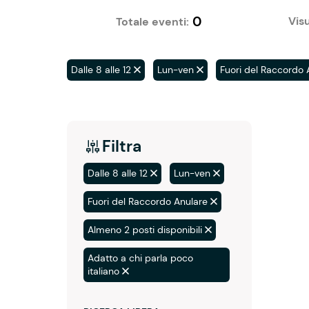
0
Visu
Totale eventi:
Dalle 8 alle 12
Lun-ven
Fuori del Raccordo 
Filtra
Dalle 8 alle 12
Lun-ven
Fuori del Raccordo Anulare
Almeno 2 posti disponibili
Adatto a chi parla poco
italiano