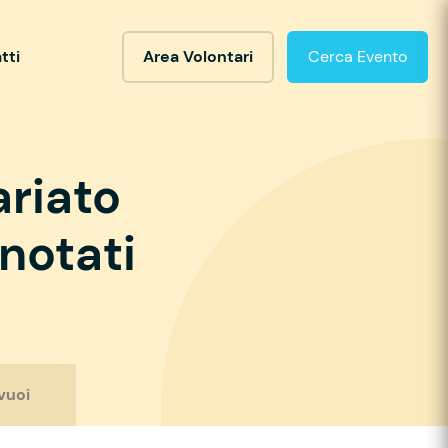
tti
Area Volontari
Cerca Evento
ariato
notati
vuoi