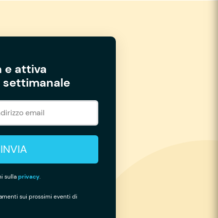
 e attiva
settimanale
INVIA
i sulla
privacy
.
namenti sui prossimi eventi di