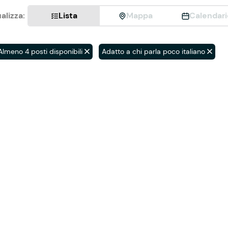
alizza:
Lista
Mappa
Calendari
Almeno 4 posti disponibili
Adatto a chi parla poco italiano