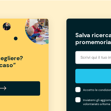
Salva ricerca
promemoria 
egliere?
“caso”
Accetto le condizion
Inviatemi gli aggior
volontariato a Roma