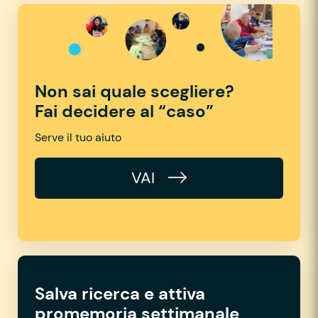
Non sai quale scegliere?
Fai decidere al “caso”
Serve il tuo aiuto
VAI
Salva ricerca e attiva
promemoria settimanale