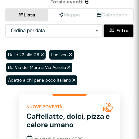
6
Totale eventi:
Lista
Mappa
Calendario
Filtra
Dalle 22 alle 08
Lun-ven
Da Via del Mare a Via Aurelia
Adatto a chi parla poco italiano
NUOVE POVERTÀ
Caffellatte, dolci, pizza e
calore umano
martedì 11 agosto 2026