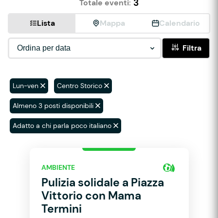
3
Totale eventi:
Lista
Mappa
Calendario
Filtra
Lun-ven
Centro Storico
Almeno 3 posti disponibili
Adatto a chi parla poco italiano
AMBIENTE
Pulizia solidale a Piazza
Vittorio con Mama
Termini