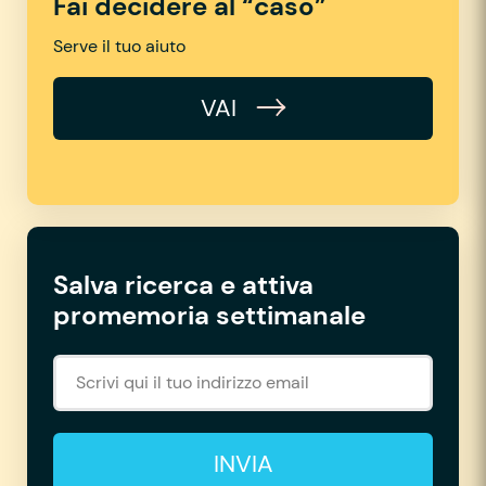
Fai decidere al “caso”
Serve il tuo aiuto
VAI
Salva ricerca e attiva
promemoria settimanale
INVIA