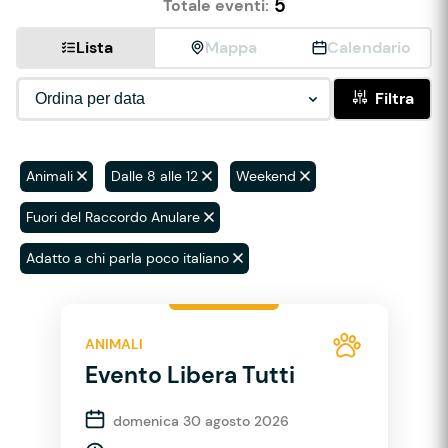
5
Totale eventi:
Lista
Mappa
Calendario
Filtra
Animali
Dalle 8 alle 12
Weekend
Fuori del Raccordo Anulare
Adatto a chi parla poco italiano
ANIMALI
Evento Libera Tutti
domenica 30 agosto 2026