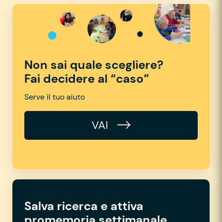
Non sai quale scegliere?
Fai decidere al “caso”
Serve il tuo aiuto
VAI
Salva ricerca e attiva
promemoria settimanale